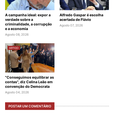
A campanha ideal: expor a
Alfredo Gaspar é escolha
verdade sobre a
acertada de Flávio
criminalidade, a corrupção
Agosto 07, 2026
e a economia
Agosto 08, 2026
ARTIGO
"Conseguimos equilibrar as
contas", diz Celina Leão em
convenção do Democrata
Agosto 04, 2026
POSTAR UM COMENTÁRIO