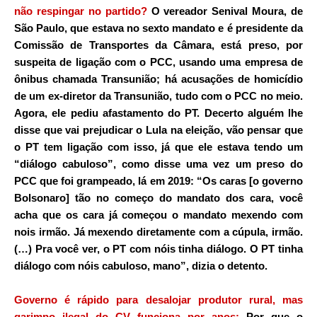
não respingar no partido?
O vereador Senival Moura, de
São Paulo, que estava no sexto mandato e é presidente da
Comissão de Transportes da Câmara, está preso, por
suspeita de ligação com o PCC, usando uma empresa de
ônibus chamada Transunião; há acusações de homicídio
de um ex-diretor da Transunião, tudo com o PCC no meio.
Agora, ele pediu afastamento do PT. Decerto alguém lhe
disse que vai prejudicar o Lula na eleição, vão pensar que
o PT tem ligação com isso, já que ele estava tendo um
“diálogo cabuloso”, como disse uma vez um preso do
PCC que foi grampeado, lá em 2019: “Os caras [o governo
Bolsonaro] tão no começo do mandato dos cara, você
acha que os cara já começou o mandato mexendo com
nois irmão. Já mexendo diretamente com a cúpula, irmão.
(…) Pra você ver, o PT com nóis tinha diálogo. O PT tinha
diálogo com nóis cabuloso, mano”, dizia o detento.
Governo é rápido para desalojar produtor rural, mas
garimpo ilegal do CV funciona por anos:
Por que o