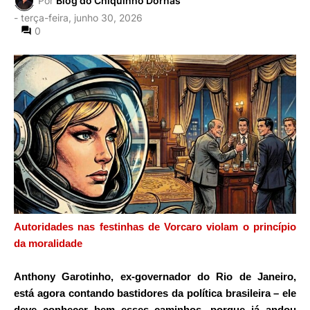
Por
Blog do Chiquinho Dornas
-
terça-feira, junho 30, 2026
0
Autoridades nas festinhas de Vorcaro violam o princípio
da moralidade
Anthony Garotinho, ex-governador do Rio de Janeiro,
está agora contando bastidores da política brasileira – ele
deve conhecer bem esses caminhos, porque já andou