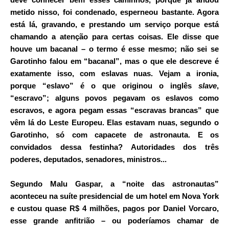
metido nisso, foi condenado, esperneou bastante. Agora
está lá, gravando, e prestando um serviço porque está
chamando a atenção para certas coisas. Ele disse que
houve um bacanal – o termo é esse mesmo; não sei se
Garotinho falou em “bacanal”, mas o que ele descreve é
exatamente isso, com eslavas nuas. Vejam a ironia,
porque “eslavo” é o que originou o inglês
slave
,
“escravo”; alguns povos pegavam os eslavos como
escravos, e agora pegam essas “escravas brancas” que
vêm lá do Leste Europeu. Elas estavam nuas, segundo o
Garotinho, só com capacete de astronauta. E os
convidados dessa festinha? Autoridades dos três
poderes, deputados, senadores, ministros...
Segundo Malu Gaspar, a “noite das astronautas”
aconteceu na suíte presidencial de um hotel em Nova York
e custou quase R$ 4 milhões, pagos por Daniel Vorcaro,
esse grande anfitrião – ou poderíamos chamar de