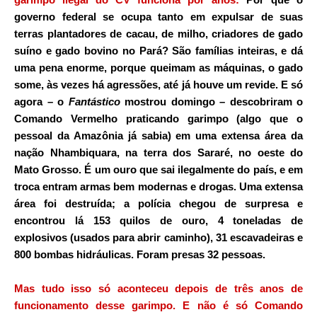
governo federal se ocupa tanto em expulsar de suas
terras plantadores de cacau, de milho, criadores de gado
suíno e gado bovino no Pará? São famílias inteiras, e dá
uma pena enorme, porque queimam as máquinas, o gado
some, às vezes há agressões, até já houve um revide. E só
agora – o
Fantástico
mostrou domingo – descobriram o
Comando Vermelho praticando garimpo (algo que o
pessoal da Amazônia já sabia) em uma extensa área da
nação Nhambiquara, na terra dos Sararé, no oeste do
Mato Grosso. É um ouro que sai ilegalmente do país, e em
troca entram armas bem modernas e drogas. Uma extensa
área foi destruída; a polícia chegou de surpresa e
encontrou lá 153 quilos de ouro, 4 toneladas de
explosivos (usados para abrir caminho), 31 escavadeiras e
800 bombas hidráulicas. Foram presas 32 pessoas.
Mas tudo isso só aconteceu depois de três anos de
funcionamento desse garimpo. E não é só Comando