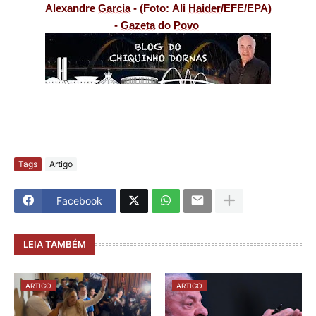
Alexandre
Garcia
-
(Foto: Ali
Haider
/EFE/EPA)
-
Gazeta
do
Povo
Tags
Artigo
Facebook
LEIA TAMBÉM
ARTIGO
ARTIGO